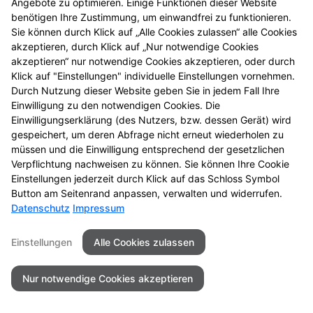
Angebote zu optimieren. Einige Funktionen dieser Website
Verfügung.
benötigen Ihre Zustimmung, um einwandfrei zu funktionieren.
Sie können durch Klick auf „Alle Cookies zulassen“ alle Cookies
Unsere Notdienste finden Sie
hier
.
akzeptieren, durch Klick auf „Nur notwendige Cookies
akzeptieren“ nur notwendige Cookies akzeptieren, oder durch
Klick auf "Einstellungen" individuelle Einstellungen vornehmen.
Durch Nutzung dieser Website geben Sie in jedem Fall Ihre
Seitenübersicht
Kontakt
Impressum
Einwilligung zu den notwendigen Cookies. Die
Einwilligungserklärung (des Nutzers, bzw. dessen Gerät) wird
Datenschutz
Barrierefreiheit
gespeichert, um deren Abfrage nicht erneut wiederholen zu
müssen und die Einwilligung entsprechend der gesetzlichen
© 2026 APOTHEKE am Bahnhof Kall
Verpflichtung nachweisen zu können. Sie können Ihre Cookie
Einstellungen jederzeit durch Klick auf das Schloss Symbol
Button am Seitenrand anpassen, verwalten und widerrufen.
Datenschutz
Impressum
Einstellungen
Alle Cookies zulassen
Nur notwendige Cookies akzeptieren