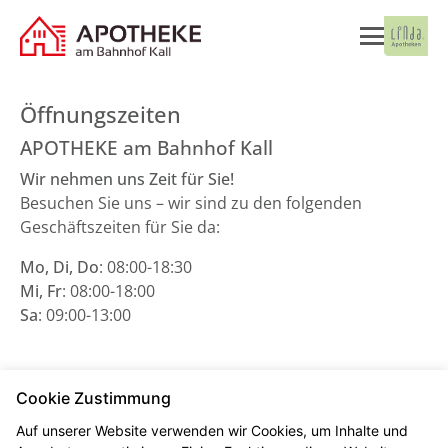
Öffnungszeiten
APOTHEKE am Bahnhof Kall
Wir nehmen uns Zeit für Sie!
Besuchen Sie uns – wir sind zu den folgenden
Geschäftszeiten für Sie da:
Mo, Di, Do
: 08:00-18:30
Mi, Fr
: 08:00-18:00
Sa
: 09:00-13:00
Mit unserem
Anfahrtsplan
finden Sie uns leichter.
Cookie Zustimmung
Auf unserer Website verwenden wir Cookies, um Inhalte und
Telefonisch stehen wir Ihnen unter
02441 994 620
zur