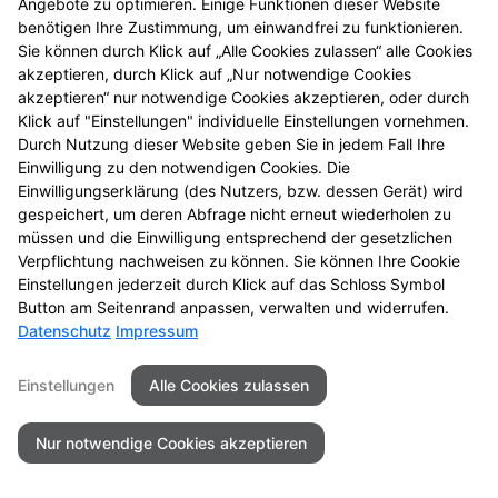
Angebote zu optimieren. Einige Funktionen dieser Website
entdecken Sie neue
benötigen Ihre Zustimmung, um einwandfrei zu funktionieren.
Aktionsprodukte und
Sie können durch Klick auf „Alle Cookies zulassen“ alle Cookies
das nächste
akzeptieren, durch Klick auf „Nur notwendige Cookies
Gewinnspiel.
akzeptieren“ nur notwendige Cookies akzeptieren, oder durch
Klick auf "Einstellungen" individuelle Einstellungen vornehmen.
Durch Nutzung dieser Website geben Sie in jedem Fall Ihre
Einwilligung zu den notwendigen Cookies. Die
Einwilligungserklärung (des Nutzers, bzw. dessen Gerät) wird
gespeichert, um deren Abfrage nicht erneut wiederholen zu
Seitenübersicht
Kontakt
Impressum
müssen und die Einwilligung entsprechend der gesetzlichen
Datenschutz
Barrierefreiheit
Verpflichtung nachweisen zu können. Sie können Ihre Cookie
Einstellungen jederzeit durch Klick auf das Schloss Symbol
© 2026 APOTHEKE am Bahnhof Kall
Button am Seitenrand anpassen, verwalten und widerrufen.
Datenschutz
Impressum
Einstellungen
Alle Cookies zulassen
Nur notwendige Cookies akzeptieren