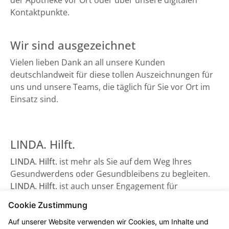
der Apotheke vor Ort oder über unsere digitalen
Kontaktpunkte.
Wir sind ausgezeichnet
Vielen lieben Dank an all unsere Kunden
deutschlandweit für diese tollen Auszeichnungen für
uns und unsere Teams, die täglich für Sie vor Ort im
Einsatz sind.
LINDA. Hilft.
LINDA. Hilft.
ist mehr als Sie auf dem Weg Ihres
Gesundwerdens oder Gesundbleibens zu begleiten.
LINDA. Hilft.
ist auch unser Engagement für
Gesundheitsorganisationen, die auf Unterstützung
Cookie Zustimmung
angewiesen sind - sowie beispielsweise der
Auf unserer Website verwenden wir Cookies, um Inhalte und
Bundesverband Kinderhospiz e. V. Schauen Sie gerne