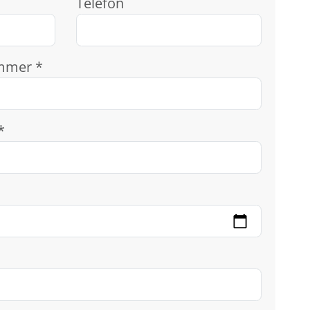
Telefon
mmer *
*